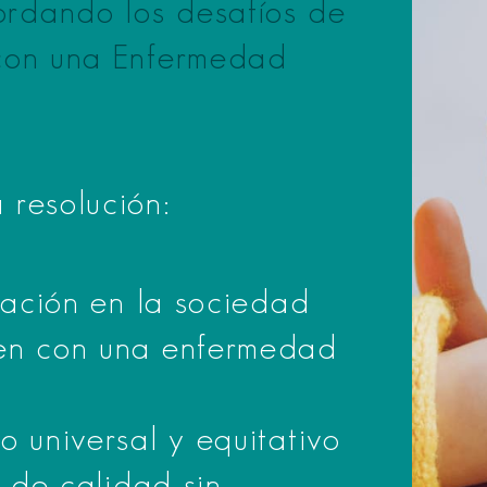
rdando los desafíos de
 con una Enfermedad
 resolución:
ipación en la sociedad
ven con una enfermedad
o universal y equitativo
s de calidad sin