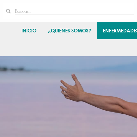
Ir
Search
Search
al
contenido
INICIO
¿QUIENES SOMOS?
ENFERMEDADES